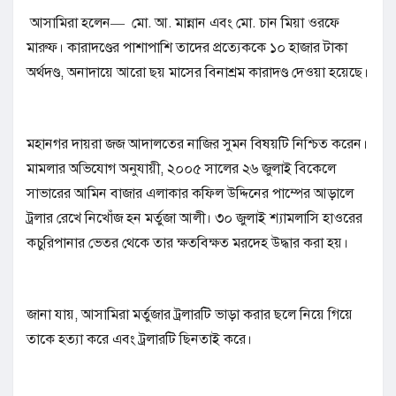
​ আসামিরা হলেন— মো. আ. মান্নান এবং মো. চান মিয়া ওরফে
মারুফ। কারাদণ্ডের পাশাপাশি তাদের প্রত্যেককে ১০ হাজার টাকা
অর্থদণ্ড, অনাদায়ে আরো ছয় মাসের বিনাশ্রম কারাদণ্ড দেওয়া হয়েছে।
মহানগর দায়রা জজ আদালতের নাজির সুমন বিষয়টি নিশ্চিত করেন।
​মামলার অভিযোগ অনুযায়ী, ২০০৫ সালের ২৬ জুলাই বিকেলে
সাভারের আমিন বাজার এলাকার কফিল উদ্দিনের পাম্পের আড়ালে
ট্রলার রেখে নিখোঁজ হন মর্তুজা আলী। ৩০ জুলাই শ্যামলাসি হাওরের
কচুরিপানার ভেতর থেকে তার ক্ষতবিক্ষত মরদেহ উদ্ধার করা হয়।
জানা যায়, আসামিরা মর্তুজার ট্রলারটি ভাড়া করার ছলে নিয়ে গিয়ে
তাকে হত্যা করে এবং ট্রলারটি ছিনতাই করে।