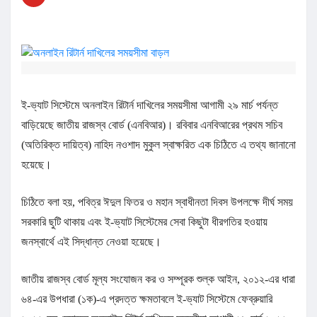
ই-ভ্যাট সিস্টেমে অনলাইন রিটার্ন দাখিলের সময়সীমা আগামী ২৯ মার্চ পর্যন্ত
বাড়িয়েছে জাতীয় রাজস্ব বোর্ড (এনবিআর)। রবিবার এনবিআরের প্রথম সচিব
(অতিরিক্ত দায়িত্ব) নাহিদ নওশাদ মুকুল স্বাক্ষরিত এক চিঠিতে এ তথ্য জানানো
হয়েছে।
চিঠিতে বলা হয়, পবিত্র ঈদুল ফিতর ও মহান স্বাধীনতা দিবস উপলক্ষে দীর্ঘ সময়
সরকারি ছুটি থাকায় এবং ই-ভ্যাট সিস্টেমের সেবা কিছুটা ধীরগতির হওয়ায়
জনস্বার্থে এই সিদ্ধান্ত নেওয়া হয়েছে।
জাতীয় রাজস্ব বোর্ড মূল্য সংযোজন কর ও সম্পূরক শুল্ক আইন, ২০১২-এর ধারা
৬৪-এর উপধারা (১ক)-এ প্রদত্ত ক্ষমতাবলে ই-ভ্যাট সিস্টেমে ফেব্রুয়ারি