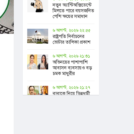
নতুন অ্যান্টিঅক্সিডেন্টে
মিলতে পারে বয়সজনিত
পেশি ক্ষয়ের সমাধান
৬ আগস্ট, ২০২৬ ২২:৫৫
রাষ্ট্রপতি নির্বাচনের
ভোটার তালিকা প্রকাশ
৬ আগস্ট, ২০২৬ ২১:৩১
অভিনয়ের পাশাপাশি
আবাসন ব্যবসায়ও বড়
চমক মাধুরীর
৬ আগস্ট, ২০২৬ ২১:২৭
বাবাকে নিয়ে ভিন্নধর্মী
আয়োজনের আহ্বান
সুরকার
আলাউদ্দিনকন্যার
৬ আগস্ট, ২০২৬ ২০:৪৫
চুক্তি সম্পন্ন, রেকর্ড গড়ে