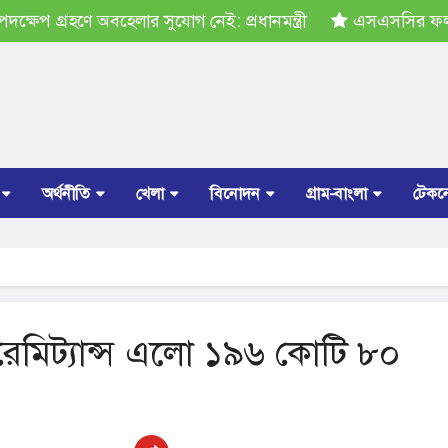
ষেপ গ্রহণে অবহেলার সুযোগ নেই: প্রধানমন্ত্রী
এসএসসির ফল প্
অর্থনীতি
খেলা
বিনোদন
গ্রাম-বাংলা
টেকন
রেমিট্যান্স এলো ১৯৬ কোটি ৮০