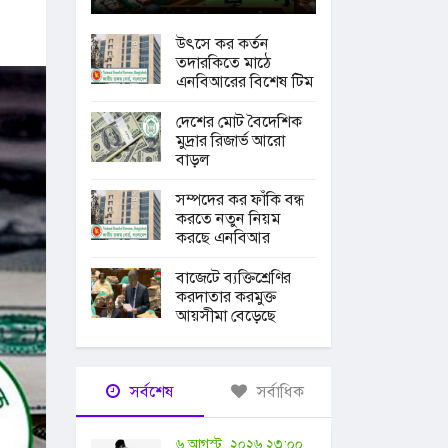
উৎসে কর কর্তন
তদারকিতে মাঠে
এনবিআরের বিশেষ টিম
দেশের মোট বৈদেশিক
মুদ্রার রিজার্ভ আরো
বাড়ল
সম্পদের কর ফাঁকি বন্ধ
করতে নতুন নিয়ম
করছে এনবিআর
বাজেটে ব্যক্তিশ্রেণির
করদাতার করমুক্ত
আয়সীমা বেড়েছে
সর্বশেষ
সর্বাধিক
৬ আগস্ট, ২০২৬ ২৩:০০