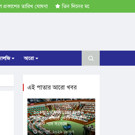
রকাশের তারিখ ঘোষণা
তিন দিনের মধ্যে গ্যাস সরবরাহ স্বাভাবিক হ
োলজি
আরো
এই পাতার আরো খবর
২০২৬-২৭ অর্থবছরের জন্য ৯
লাখ ৩৮ হাজার কোটি টাকার
বাজেট পাস সংসদে
৩০ জুন, ২০২৬ ১৮:০৭