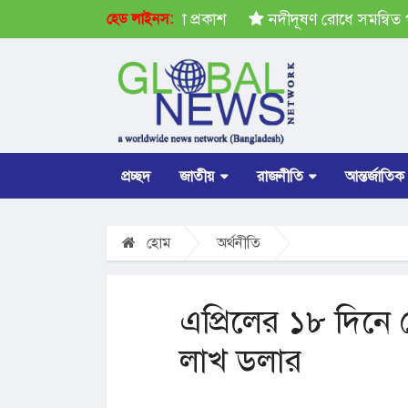
রপতি নির্বাচনের ভোটার তালিকা প্রকাশ
নদীদূষণ রোধে সমন্বিত পদক্
হেড লাইনস:
প্রচ্ছদ
জাতীয়
রাজনীতি
আন্তর্জাতিক
হোম
অর্থনীতি
এপ্রিলের ১৮ দিনে 
লাখ ডলার