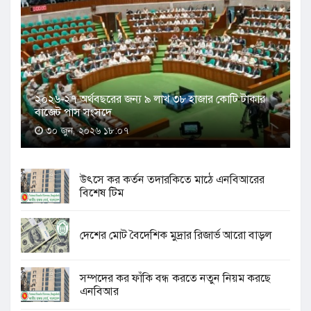
২০২৬-২৭ অর্থবছরের জন্য ৯ লাখ ৩৮ হাজার কোটি টাকার
বাজেট পাস সংসদে
৩০ জুন, ২০২৬ ১৮:০৭
উৎসে কর কর্তন তদারকিতে মাঠে এনবিআরের
বিশেষ টিম
দেশের মোট বৈদেশিক মুদ্রার রিজার্ভ আরো বাড়ল
সম্পদের কর ফাঁকি বন্ধ করতে নতুন নিয়ম করছে
এনবিআর