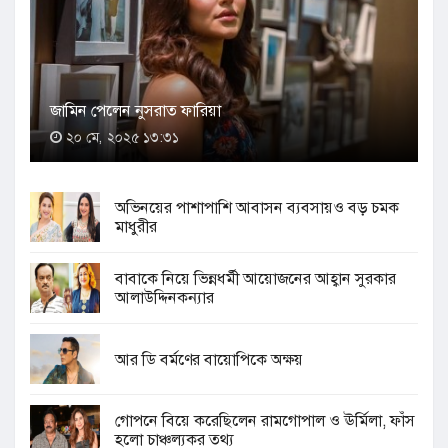
জামিন পেলেন নুসরাত ফারিয়া
২০ মে, ২০২৫ ১৩:৩১
অভিনয়ের পাশাপাশি আবাসন ব্যবসায়ও বড় চমক
মাধুরীর
বাবাকে নিয়ে ভিন্নধর্মী আয়োজনের আহ্বান সুরকার
আলাউদ্দিনকন্যার
আর ডি বর্মণের বায়োপিকে অক্ষয়
গোপনে বিয়ে করেছিলেন রামগোপাল ও ঊর্মিলা, ফাঁস
হলো চাঞ্চল্যকর তথ্য