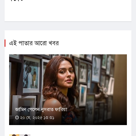
এই পাতার আরো খবর
জামিন পেলেন নুসরাত ফারিয়া
২০ মে, ২০২৫ ১৩:৩১