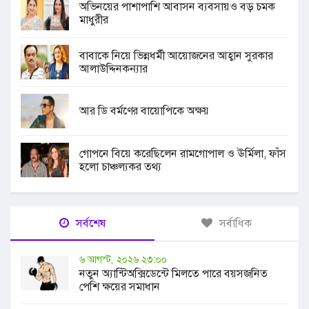
অভিনয়ের পাশাপাশি আবাসন ব্যবসায়ও বড় চমক
মাধুরীর
বাবাকে নিয়ে ভিন্নধর্মী আয়োজনের আহ্বান সুরকার
আলাউদ্দিনকন্যার
আর ডি বর্মণের বায়োপিকে অক্ষয়
গোপনে বিয়ে করেছিলেন রামগোপাল ও ঊর্মিলা, ফাঁস
হলো চাঞ্চল্যকর তথ্য
সর্বশেষ
সর্বাধিক
৬ আগস্ট, ২০২৬ ২৩:০০
নতুন অ্যান্টিঅক্সিডেন্টে মিলতে পারে বয়সজনিত
পেশি ক্ষয়ের সমাধান