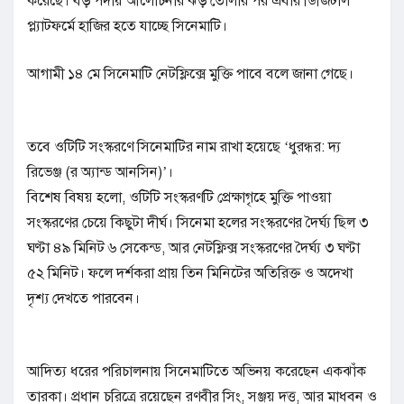
করেছে। বড় পর্দায় আলোচনার ঝড় তোলার পর এবার ডিজিটাল
প্ল্যাটফর্মে হাজির হতে যাচ্ছে সিনেমাটি।
আগামী ১৪ মে সিনেমাটি নেটফ্লিক্সে মুক্তি পাবে বলে জানা গেছে।
তবে ওটিটি সংস্করণে সিনেমাটির নাম রাখা হয়েছে ‘ধুরন্ধর: দ্য
রিভেঞ্জ (র অ্যান্ড আনসিন)’।
বিশেষ বিষয় হলো, ওটিটি সংস্করণটি প্রেক্ষাগৃহে মুক্তি পাওয়া
সংস্করণের চেয়ে কিছুটা দীর্ঘ। সিনেমা হলের সংস্করণের দৈর্ঘ্য ছিল ৩
ঘণ্টা ৪৯ মিনিট ৬ সেকেন্ড, আর নেটফ্লিক্স সংস্করণের দৈর্ঘ্য ৩ ঘণ্টা
৫২ মিনিট। ফলে দর্শকরা প্রায় তিন মিনিটের অতিরিক্ত ও অদেখা
দৃশ্য দেখতে পারবেন।
আদিত্য ধরের পরিচালনায় সিনেমাটিতে অভিনয় করেছেন একঝাঁক
তারকা। প্রধান চরিত্রে রয়েছেন রণবীর সিং, সঞ্জয় দত্ত, আর মাধবন ও