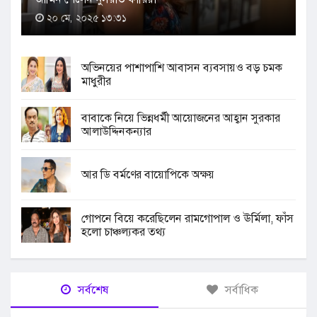
২০ মে, ২০২৫ ১৩:৩১
অভিনয়ের পাশাপাশি আবাসন ব্যবসায়ও বড় চমক
মাধুরীর
বাবাকে নিয়ে ভিন্নধর্মী আয়োজনের আহ্বান সুরকার
আলাউদ্দিনকন্যার
আর ডি বর্মণের বায়োপিকে অক্ষয়
গোপনে বিয়ে করেছিলেন রামগোপাল ও ঊর্মিলা, ফাঁস
হলো চাঞ্চল্যকর তথ্য
সর্বশেষ
সর্বাধিক