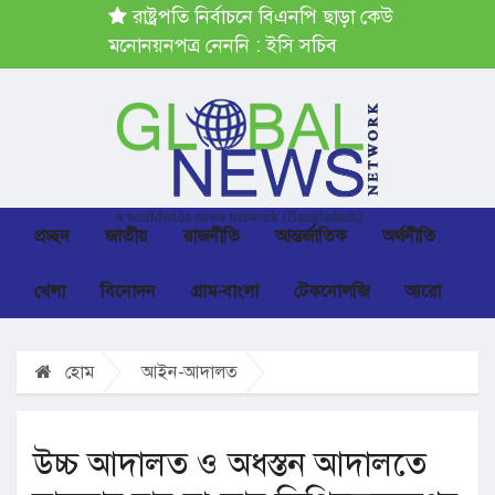
রাষ্ট্রপতি নির্বাচনে বিএনপি ছাড়া কেউ
মনোনয়নপত্র নেননি : ইসি সচিব
প্রচ্ছদ
জাতীয়
রাজনীতি
আন্তর্জাতিক
অর্থনীতি
খেলা
বিনোদন
গ্রাম-বাংলা
টেকনোলজি
আরো
হোম
আইন-আদালত
উচ্চ আদালত ও অধস্তন আদালতে