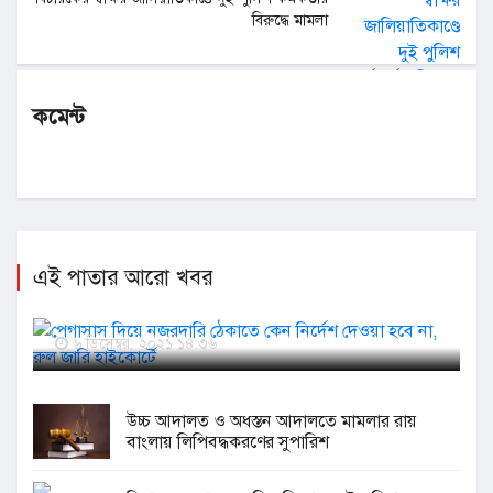
বিরুদ্ধে মামলা
কমেন্ট
এই পাতার আরো খবর
পেগাসাস দিয়ে নজরদারি ঠেকাতে কেন নির্দেশ দেওয়া হবে
না, রুল জারি হাইকোর্টে
৬ ডিসেম্বর, ২০২১ ১৪:৩৬
উচ্চ আদালত ও অধস্তন আদালতে মামলার রায়
বাংলায় লিপিবদ্ধকরণের সুপারিশ