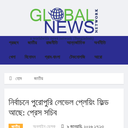
প্রচ্ছদ
জাতীয়
রাজনীতি
আন্তর্জাতিক
অর্থনীতি
খেলা
বিনোদন
গ্রাম-বাংলা
টেকনোলজি
আরো
হোম
জাতীয়
নির্বাচনে পুরোপুরি লেভেল প্লেয়িং ফিল্ড
আছে: প্রেস সচিব
অনলাইন ডেস্ক
৯ জানুয়ারি, ২০২৬ ১৭:১৩
জাতীয়