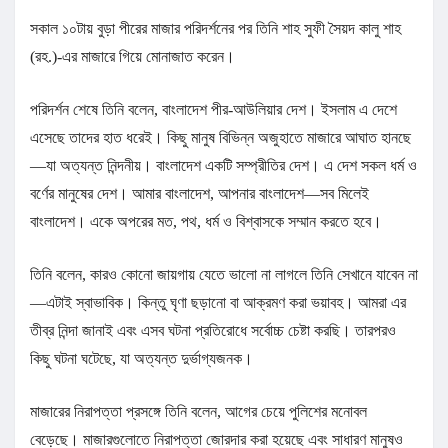
সকাল ১০টায় বুড়া পীরের মাজার পরিদর্শনের পর তিনি শাহ সুফী সৈয়দ কালু শাহ
(রহ.)-এর মাজারে গিয়ে মোনাজাত করেন।
পরিদর্শন শেষে তিনি বলেন, বাংলাদেশ পীর-আউলিয়ার দেশ। ইসলাম এ দেশে
এসেছে তাদের হাত ধরেই। কিছু মানুষ বিভিন্ন অজুহাতে মাজারে আঘাত হানছে
—যা অত্যন্ত নিন্দনীয়। বাংলাদেশ একটি সম্প্রীতির দেশ। এ দেশ সকল ধর্ম ও
বর্ণের মানুষের দেশ। আমার বাংলাদেশ, আপনার বাংলাদেশ—সব মিলেই
বাংলাদেশ। একে অপরের মত, পথ, ধর্ম ও বিশ্বাসকে সম্মান করতে হবে।
তিনি বলেন, কারও কোনো জায়গায় যেতে ভালো না লাগলে তিনি সেখানে যাবেন না
—এটাই স্বাভাবিক। কিন্তু ঘৃণা ছড়ানো বা আক্রমণ করা ভয়াবহ। আমরা এর
তীব্র নিন্দা জানাই এবং এসব ঘটনা প্রতিরোধে সর্বোচ্চ চেষ্টা করছি। তারপরও
কিছু ঘটনা ঘটেছে, যা অত্যন্ত দুর্ভাগ্যজনক।
মাজারের নিরাপত্তা প্রসঙ্গে তিনি বলেন, আগের চেয়ে পুলিশের মনোবল
বেড়েছে। মাজারগুলোতে নিরাপত্তা জোরদার করা হয়েছে এবং সাধারণ মানুষও