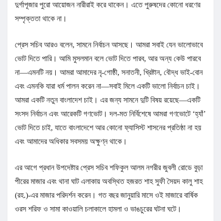
দুর্গাপূজার পুরো আয়োজন নারীরাই করে থাকেন। এতে পুরুষদের কোনো ধরণের
সম্পৃক্ততা থাকে না।
প্রেস সচিব আরও বলেন, সামনে নির্বাচন আসছে। আমরা সবাই যেন ভালোভাবে
ভোট দিতে পারি। আমি মুসলমান বলে ভোট দিতে পারব, আর অন্য কেউ পারবে
না—এমনটি নয়। আমরা আমাদের নৃ-গোষ্ঠী, সনাতনী, খ্রিষ্টান, বৌদ্ধ ভাই-বোন
এবং এমনকি যারা ধর্ম পালন করেন না—সবাই মিলে একটি ভালো নির্বাচন চাই।
আমরা একটি নতুন বাংলাদেশ চাই। এর জন্য সামনে দুটি বিষয় রয়েছে—একটি
সংসদ নির্বাচন এবং আরেকটি গণভোট। দল-মত নির্বিশেষে আমরা গণভোটে ‘হ্যাঁ’
ভোট দিতে চাই, যাতে বাংলাদেশে আর কোনো ফ্যাসিস্ট শাসনের প্রতিষ্ঠা না হয়
এবং আমাদের অধিকার সবসময় অক্ষুণ্ন থাকে।
এর আগে প্রধান উপদেষ্টার প্রেস সচিব শফিকুল আলম নগরীর জুবলী রোডে বুড়া
পীরের মাজার এবং থানা ঘাট এলাকায় অবস্থিত হজরত শাহ সুফী সৈয়দ কালু শাহ
(রহ.)-এর মাজার পরিদর্শন করেন। গত বছর জানুয়ারি মাসে ওই মাজারে বার্ষিক
ওরস শরিফ ও সামা কাওয়ালি চলাকালে হামলা ও ভাঙচুরের ঘটনা ঘটে।