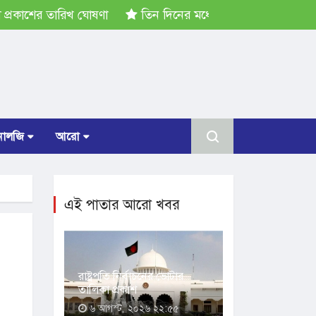
কাশের তারিখ ঘোষণা
তিন দিনের মধ্যে গ্যাস সরবরাহ স্বাভাবিক হব
োলজি
আরো
এই পাতার আরো খবর
রাষ্ট্রপতি নির্বাচনের ভোটার
তালিকা প্রকাশ
৬ আগস্ট, ২০২৬ ২২:৫৫