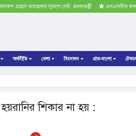
ষেপ গ্রহণে অবহেলার সুযোগ নেই: প্রধানমন্ত্রী
এসএসসির ফল প্র
অর্থনীতি
খেলা
বিনোদন
গ্রাম-বাংলা
টেকন
য়রানির শিকার না হয় :