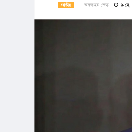
অনলাইন ডেস্ক
৯ মে,
জাতীয়