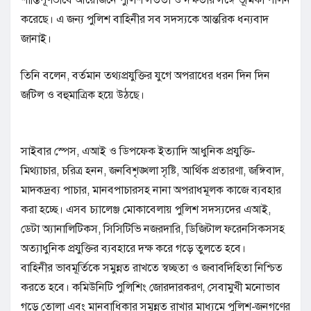
করেছে। এ জন্য পুলিশ বাহিনীর সব সদস্যকে আন্তরিক ধন্যবাদ
জানাই।
তিনি বলেন, বর্তমান তথ্যপ্রযুক্তির যুগে অপরাধের ধরন দিন দিন
জটিল ও বহুমাত্রিক হয়ে উঠছে।
সাইবার স্পেস, এআই ও ডিপফেক ইত্যাদি আধুনিক প্রযুক্তি-
মিথ্যাচার, চরিত্র হনন, জনবিশৃঙ্খলা সৃষ্টি, আর্থিক প্রতারণা, জঙ্গিবাদ,
মাদকদ্রব্য পাচার, মানবপাচারসহ নানা অপরাধমূলক কাজে ব্যবহার
করা হচ্ছে। এসব চ্যালেঞ্জ মোকাবেলায় পুলিশ সদস্যদের এআই,
ডেটা অ্যানালিটিকস, সিসিটিভি নজরদারি, ডিজিটাল ফরেনসিকসসহ
অত্যাধুনিক প্রযুক্তির ব্যবহারে দক্ষ করে গড়ে তুলতে হবে।
বাহিনীর ভাবমূর্তিকে সমুন্নত রাখতে স্বচ্ছতা ও জবাবদিহিতা নিশ্চিত
করতে হবে। কমিউনিটি পুলিশিং জোরদারকরণ, সেবামুখী মনোভাব
গড়ে তোলা এবং মানবাধিকার সমুন্নত রাখার মাধ্যমে পুলিশ-জনগণের