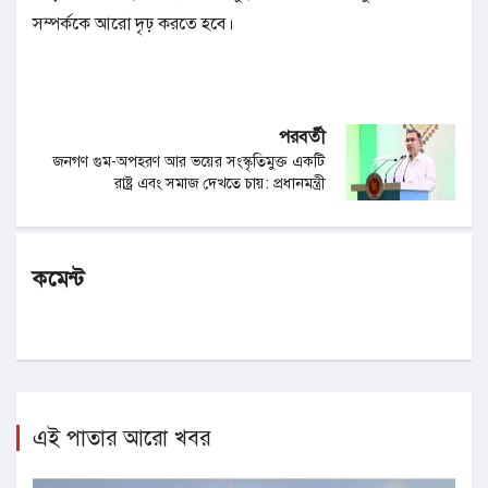
সম্পর্ককে আরো দৃঢ় করতে হবে।
পরবর্তী
জনগণ গুম-অপহরণ আর ভয়ের সংস্কৃতিমুক্ত একটি
রাষ্ট্র এবং সমাজ দেখতে চায়: প্রধানমন্ত্রী
কমেন্ট
এই পাতার আরো খবর