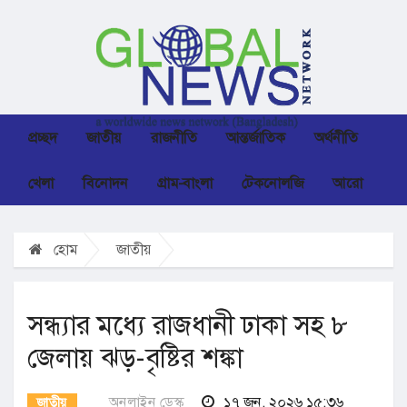
প্রচ্ছদ
জাতীয়
রাজনীতি
আন্তর্জাতিক
অর্থনীতি
খেলা
বিনোদন
গ্রাম-বাংলা
টেকনোলজি
আরো
হোম
জাতীয়
সন্ধ্যার মধ্যে রাজধানী ঢাকা সহ ৮
জেলায় ঝড়-বৃষ্টির শঙ্কা
অনলাইন ডেস্ক
১৭ জুন, ২০২৬ ১৫:৩৬
জাতীয়