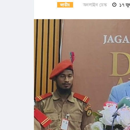
অনলাইন ডেস্ক
১৭ জু
জাতীয়