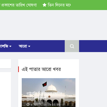
কাশের তারিখ ঘোষণা
তিন দিনের মধ্যে গ্যাস সরবরাহ স্বাভাবিক হব
োলজি
আরো
এই পাতার আরো খবর
রাষ্ট্রপতি নির্বাচনের ভোটার
তালিকা প্রকাশ
৬ আগস্ট, ২০২৬ ২২:৫৫