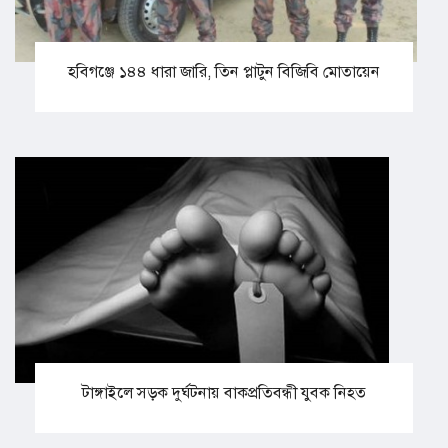
হবিগঞ্জে ১৪৪ ধারা জারি, তিন প্লাটুন বিজিবি মোতায়েন
টাঙ্গাইলে সড়ক দুর্ঘটনায় বাকপ্রতিবন্ধী যুবক নিহত