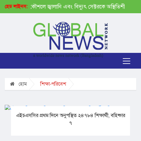
ত্যন্ত সু-কৌশলে জ্বালানি এবং বিদ্যুৎ সেক্টরকে অস্থিতিশীল করতে সক্র
হেড লাইনস:
হোম
শিক্ষা-পরিবেশ
এইচএসসির প্রথম দিনে অনুপস্থিত ২৪৭৮৪ শিক্ষার্থী, বহিষ্কার
৭