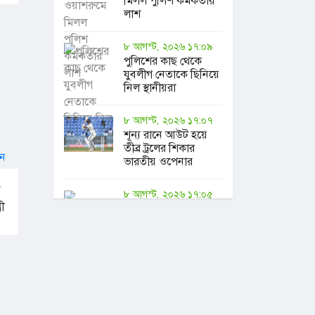
মিলল পুলিশ কর্মকর্তার
লাশ
৮ আগস্ট, ২০২৬ ১৭:০৯
পুলিশের কাছ থেকে
যুবলীগ নেতাকে ছিনিয়ে
নিল স্থানীয়রা
৮ আগস্ট, ২০২৬ ১৭:০৭
শূন্য রানে আউট হয়ে
তীব্র ট্রলের শিকার
ভারতীয় ওপেনার
া
৮ আগস্ট, ২০২৬ ১৭:০৫
ী
ইউএসটিসির শিক্ষককে
লাঞ্ছনা, সাবেক শিক্ষার্থীর
২ বছরের কারাদণ্ড
৮ আগস্ট, ২০২৬ ১৭:০৩
বিশ্বকাপে ‘প্রাণনাশের
হুমকি’ পেয়েছিলেন
মেসি, ফাঁস নথি