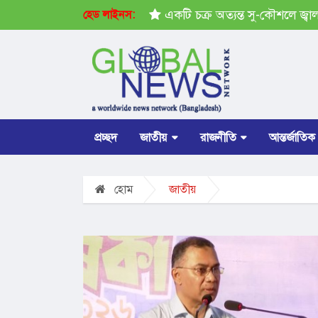
োগ নেই: প্রধানমন্ত্রী
একটি চক্র অত্যন্ত সু-কৌশলে জ্বালানি এবং বি
হেড লাইনস:
প্রচ্ছদ
জাতীয়
রাজনীতি
আন্তর্জাতিক
হোম
জাতীয়