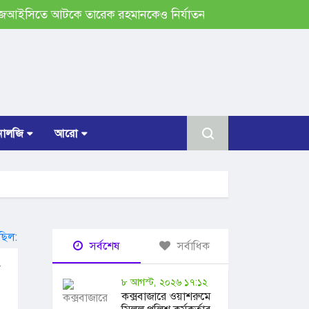
আটকে তারেক রহমানকেও নির্যাতন করা হয়েছিল: চিফ প্রসিকিউ
োলজি
আরো
সর্বশেষ
সর্বাধিক
া
৮ আগস্ট, ২০২৬ ১৭:১২
কক্সবাজারে ওয়াশরুমে