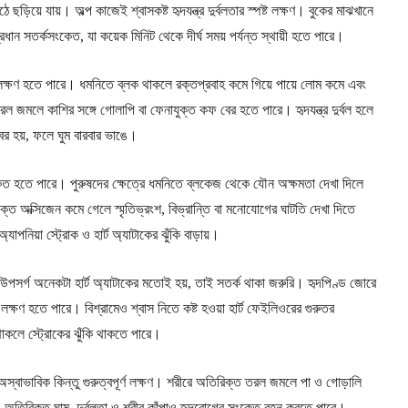
ে ছড়িয়ে যায়। অল্প কাজেই শ্বাসকষ্ট হৃদযন্ত্র দুর্বলতার স্পষ্ট লক্ষণ। বুকের মাঝখানে
প্রধান সতর্কসংকেত, যা কয়েক মিনিট থেকে দীর্ঘ সময় পর্যন্ত স্থায়ী হতে পারে।
ের লক্ষণ হতে পারে। ধমনিতে ব্লক থাকলে রক্তপ্রবাহ কমে গিয়ে পায়ে লোম কমে এবং
ল জমলে কাশির সঙ্গে গোলাপি বা ফেনাযুক্ত কফ বের হতে পারে। হৃদযন্ত্র দুর্বল হলে
ের হয়, ফলে ঘুম বারবার ভাঙে।
সংকেত হতে পারে। পুরুষদের ক্ষেত্রে ধমনিতে ব্লকেজ থেকে যৌন অক্ষমতা দেখা দিলে
্তে অক্সিজেন কমে গেলে স্মৃতিভ্রংশ, বিভ্রান্তি বা মনোযোগের ঘাটতি দেখা দিতে
্যাপনিয়া স্ট্রোক ও হার্ট অ্যাটাকের ঝুঁকি বাড়ায়।
র উপসর্গ অনেকটা হার্ট অ্যাটাকের মতোই হয়, তাই সতর্ক থাকা জরুরি। হৃদপিণ্ড জোরে
 লক্ষণ হতে পারে। বিশ্রামেও শ্বাস নিতে কষ্ট হওয়া হার্ট ফেইলিওরের গুরুতর
 থাকলে স্ট্রোকের ঝুঁকি থাকতে পারে।
কের অস্বাভাবিক কিন্তু গুরুত্বপূর্ণ লক্ষণ। শরীরে অতিরিক্ত তরল জমলে পা ও গোড়ালি
 হঠাৎ অতিরিক্ত ঘাম, দুর্বলতা ও শরীর কাঁপাও হৃদরোগের সংকেত বহন করতে পারে।