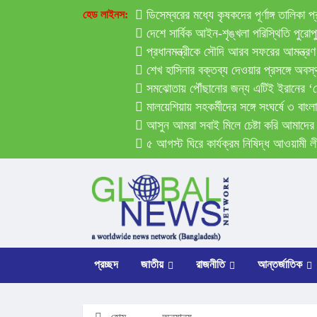
ডিসেম্বরের মধ্যে কৃষকদের পূর্ণাঙ্গ তালিকা 
হেড লাইনস:
দেশে সার্বিক আইন-শৃঙ্খলা পরিস্থিতি পুরোপুরি
প্রধানমন্ত্রীকে সৌদি আরব সফরের আমন্
শেখ হাসিনার বক্তব্য দেওয়ার প্রসঙ্গে অ
সমঝোতায় পৌঁছানোর জন্য এটিই ইরানের ‘
মালয়েশিয়ায় সহকর্মীদের সঙ্গে সংঘর্ষে ৩ 
আসুন আমরা সবাই মিলে চেষ্টা করি আমাদের দ
৫ আগস্ট ঘিরে কার্যক্রম নিষিদ্ধ আওয়ামী লী
প্রচ্ছদ
জাতীয়
রাজনীতি
আন্তর্জাতিক