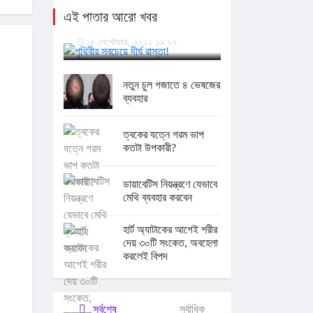
এই পাতার আরো খবর
পৃথিবীর সবচেয়ে দীর্ঘ রাস্তা!
১৫ সেপ্টেম্বর, ২০২১ ১৬:২৭
নতুন চুল গজাতে ৪ ভেষজের
ব্যবহার
ত্বকের যত্নে গরম ভাপ
কতটা উপকারী?
ডায়াবেটিস নিয়ন্ত্রণে যেভাবে
মেথি ব্যবহার করবেন
হার্ট অ্যাটাকের আগেই শরীর
দেয় ৩০টি সংকেত, অবহেলা
করলেই বিপদ
সর্বশেষ
সর্বাধিক