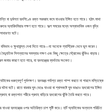
ন্তি বা দুর্বলতা হৃদপিণ্ডে রক্ত সরবরাহ কমে যাওয়ার ইঙ্গিত হতে পারে। হঠাৎ মাথা
 গুরুতর অ্যারিদমিয়ার লক্ষণ হতে পারে। অল্প সময়ের মধ্যে অস্বাভাবিক ওজন বৃদ্ধি
লে সাধারণত ঘটে।
 ফলে বমিভাব ও ক্ষুধামান্দ্য দেখা দিতে পারে—যা অনেকে গ্যাস্ট্রিক ভেবে ভুল করেন।
বৈদ্যুতিক সিগন্যালের সমস্যার লক্ষণ এবং কিছু ক্ষেত্রে স্ট্রোকের ঝুঁকিও বাড়ায়।
রল জমার কারণে হতে পারে, যা হৃদযন্ত্রের ব্যর্থতার সংকেত।
্যাটাকের গুরুত্বপূর্ণ পূর্বলক্ষণ। হৃদযন্ত্র পর্যাপ্ত রক্ত পাম্প করতে না পারলে মস্তিষ্কে
 ঘটনা ঘটে। রাতে বারবার ঘুম ভেঙে যাওয়া বা শ্বাসকষ্টে ঘুম ভাঙাও হৃদরোগের ইঙ্গিত
 প্রদাহ বা রক্তপাত শরীরে প্রদাহ বাড়িয়ে হৃদরোগের ঝুঁকি তৈরি করতে পারে।
়ে যাওয়া হৃদযন্ত্রের ওপর অতিরিক্ত চাপ সৃষ্টি করে। হার্ট অ্যাটাকের অন্যতম পরিচিত