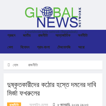
প্রচ্ছদ
জাতীয়
রাজনীতি
আন্তর্জাতিক
অর্থনীতি
খেলা
বিনোদন
গ্রাম-বাংলা
টেকনোলজি
আরো
হোম
রাজনীতি
দুষ্কৃতকারীদের কঠোর হস্তে দমনের দাবি
মির্জা ফখরুলের
অনলাইন ডেস্ক
৮ জানুয়ারি, ২০২৬ ১৯:০৩
রাজনীতি