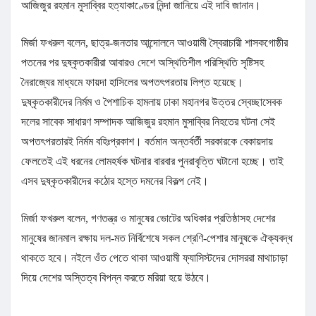
আজিজুর রহমান মুসাব্বির হত্যাকাণ্ডের নিন্দা জানিয়ে এই দাবি জানান।
মির্জা ফখরুল বলেন, ছাত্র-জনতার আন্দোলনে আওয়ামী স্বৈরাচারী শাসকগোষ্ঠীর
পতনের পর দুষ্কৃতকারীরা আবারও দেশে অস্থিতিশীল পরিস্থিতি সৃষ্টিসহ
নৈরাজ্যের মাধ্যমে ফায়দা হাসিলের অপতৎপরতায় লিপ্ত হয়েছে।
দুষ্কৃতকারীদের নির্মম ও পৈশাচিক হামলায় ঢাকা মহানগর উত্তর স্বেচ্ছাসেবক
দলের সাবেক সাধারণ সম্পাদক আজিজুর রহমান মুসাব্বির নিহতের ঘটনা সেই
অপতৎপরতারই নির্মম বহিঃপ্রকাশ। বর্তমান অন্তর্বর্তী সরকারকে বেকায়দায়
ফেলতেই এই ধরনের লোমহর্ষক ঘটনার বারবার পুনরাবৃত্তি ঘটানো হচ্ছে। তাই
এসব দুষ্কৃতকারীদের কঠোর হস্তে দমনের বিকল্প নেই।
মির্জা ফখরুল বলেন, গণতন্ত্র ও মানুষের ভোটের অধিকার প্রতিষ্ঠাসহ দেশের
মানুষের জানমাল রক্ষায় দল-মত নির্বিশেষে সকল শ্রেণি-পেশার মানুষকে ঐক্যবদ্ধ
থাকতে হবে। নইলে ওঁত পেতে থাকা আওয়ামী ফ্যাসিস্টদের দোসররা মাথাচাড়া
দিয়ে দেশের অস্তিত্ব বিপন্ন করতে মরিয়া হয়ে উঠবে।