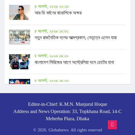
৪ আগস্ট, ২০২৬ ২০:১৩
আর ডি বর্মণের বায়োপিকে অক্ষয়
৪ আগস্ট, ২০২৬ ১৯:৩২
নতুন রাজনৈতিক দলের আত্মপ্রকাশ, নেতৃত্বে এলেন যারা
৪ আগস্ট, ২০২৬ ১৯:২৮
বাংলাদেশ সিরিজের আগে অস্ট্রেলিয়া দলে চোটের হানা
৪ আগস্ট, ২০২৬ ১৯:২৩
আরো ৩ দেশের সমর্থন হারিয়ে বেকায়দায় ইনফান্তিনো
Editor-in-Chief: K.M.N. Manjurul Hoque
৪ আগস্ট, ২০২৬ ১৮:৫৫
Address and News Operation: 33, Topkhana Road, 14-C
কিশোরী গৃহকর্মীকে ধর্ষণ ও জোরপূর্বক গর্ভপাতের অভিযোগ
Meherba Plaza, Dhaka
© 2026, Globalnews. All rights reserved