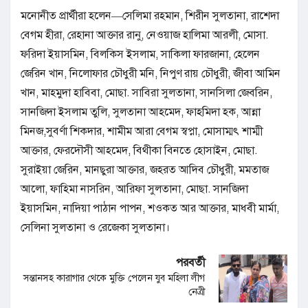
মনোনীত প্রার্থীরা হলেন—সেলিমা রহমান, শিরীন সুলতানা, রাশেদা
বেগম হীরা, রেহানা আক্তার রানু, নেওয়াজ হালিমা আরলী, মোসা.
ফরিদা ইয়াসমিন, বিলকিস ইসলাম, সাকিলা ফারজানা, হেলেন
জেরিন খান, নিলোফার চৌধুরী মনি, নিপুণ রায় চৌধুরী, জীবা আমিন
খান, মাহমুদা হাবিবা, মোছা. সাবিরা সুলতানা, সানসিলা জেবরিন,
সানজিদা ইসলাম তুলি, সুলতানা আহমেদ, ফাহমিদা হক, আন্না
মিনজ,সুবর্ণা শিকদার, শামীম আরা বেগম স্বপ্না, মোসাম্মৎ শাম্মী
আক্তার, ফেরদৌসী আহমেদ, বিথীকা বিনতে হোসাইন, মোছা.
সুরাইয়া জেরিন, মানছুরা আক্তার, জহরত আদিব চৌধুরী, মমতাজ
আলো, ফাহিমা নাসরিন, আরিফা সুলতানা, মোছা. সানজিদা
ইয়াসমিন, নাদিয়া পাঠান পাপন, শওকত আর আক্তার, মাধবী মার্মা,
সেলিনা সুলতানা ও রেজেকা সুলতানা।
পরবর্তী
সন্তানসহ কারাগার থেকে মুক্তি পেলেন যুব মহিলা লীগ
নেত্রী