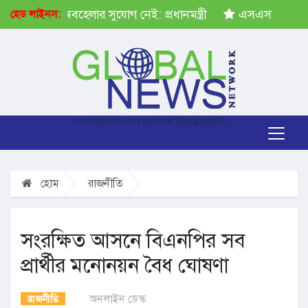
ক্ষেপ গ্রহণে অবহেলার সুযোগ নেই: প্রধানমন্ত্রী
এসএসসির ফল প
হেড লাইনস:
হোম
রাজনীতি
সংরক্ষিত আসনে বিএনপির সব
প্রার্থীর মনোনয়ন বৈধ ঘোষণা
অনলাইন ডেস্ক
রাজনীতি