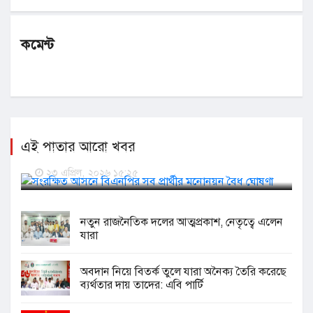
কমেন্ট
এই পাতার আরো খবর
সংরক্ষিত আসনে বিএনপির সব প্রার্থীর মনোনয়ন বৈধ ঘোষণা
২৩ এপ্রিল, ২০২৬ ১৫:২৫
নতুন রাজনৈতিক দলের আত্মপ্রকাশ, নেতৃত্বে এলেন
যারা
অবদান নিয়ে বিতর্ক তুলে যারা অনৈক্য তৈরি করেছে
ব্যর্থতার দায় তাদের: এবি পার্টি