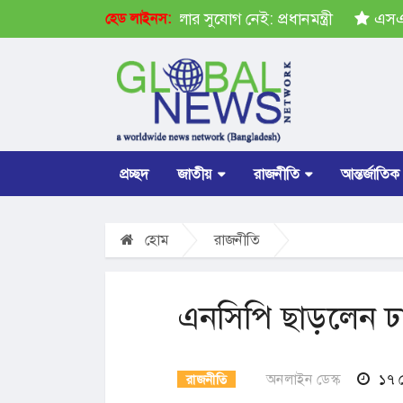
্বিত পদক্ষেপ গ্রহণে অবহেলার সুযোগ নেই: প্রধানমন্ত্রী
এসএসসি
হেড লাইনস:
প্রচ্ছদ
জাতীয়
রাজনীতি
আন্তর্জাতিক
হোম
রাজনীতি
এনসিপি ছাড়লেন ঢা
অনলাইন ডেস্ক
১৭ 
রাজনীতি