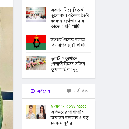
অবদান নিয়ে বিতর্ক
তুলে যারা অনৈক্য তৈরি
করেছে ব্যর্থতার দায়
তাদের: এবি পার্টি
সন্ধ্যায় বৈঠকে বসছে
বিএনপির স্থায়ী কমিটি
জুলাই অভ্যুত্থানে
পেশাজীবীদের সক্রিয়
ভূমিকা ছিল : দুদু
সর্বশেষ
সর্বাধিক
৬ আগস্ট, ২০২৬ ২১:৩১
অভিনয়ের পাশাপাশি
আবাসন ব্যবসায়ও বড়
চমক মাধুরীর