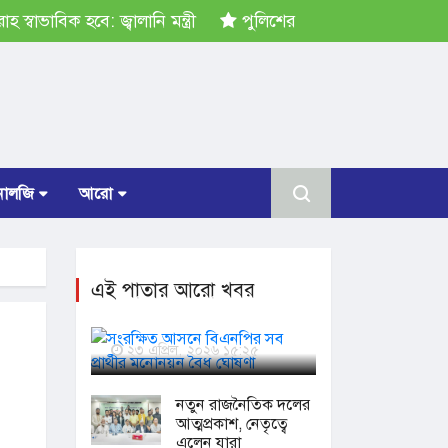
্বাভাবিক হবে: জ্বালানি মন্ত্রী
পুলিশের ৭ কর্মকর্তাকে বদলি
োলজি
আরো
এই পাতার আরো খবর
সংরক্ষিত আসনে বিএনপির সব
প্রার্থীর মনোনয়ন বৈধ ঘোষণা
২৩ এপ্রিল, ২০২৬ ১৫:২৫
নতুন রাজনৈতিক দলের
আত্মপ্রকাশ, নেতৃত্বে
এলেন যারা