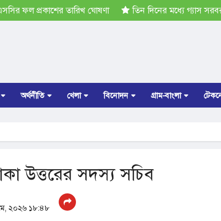
র ফল প্রকাশের তারিখ ঘোষণা
তিন দিনের মধ্যে গ্যাস সরবরাহ স
অর্থনীতি
খেলা
বিনোদন
গ্রাম-বাংলা
টেকন
কা উত্তরের সদস্য সচিব
মে, ২০২৬ ১৮:৪৮