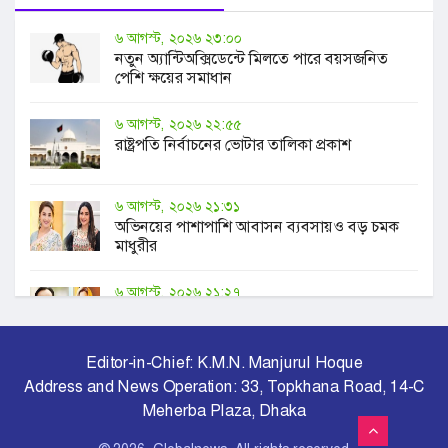
৬ আগস্ট, ২০২৬ ২৩:০০
নতুন অ্যান্টিঅক্সিডেন্টে মিলতে পারে বয়সজনিত
পেশি ক্ষয়ের সমাধান
৬ আগস্ট, ২০২৬ ২২:৫৫
রাষ্ট্রপতি নির্বাচনের ভোটার তালিকা প্রকাশ
৬ আগস্ট, ২০২৬ ২১:৩১
অভিনয়ের পাশাপাশি আবাসন ব্যবসায়ও বড় চমক
মাধুরীর
৬ আগস্ট, ২০২৬ ২১:২৭
বাবাকে নিয়ে ভিন্নধর্মী আয়োজনের আহ্বান সুরকার
আলাউদ্দিনকন্যার
Editor-in-Chief: K.M.N. Manjurul Hoque
৬ আগস্ট, ২০২৬ ২০:৪৫
Address and News Operation: 33, Topkhana Road, 14-C
চুক্তি সম্পন্ন, রেকর্ড গড়ে তুরস্কের ক্লাবে সালাহ
Meherba Plaza, Dhaka