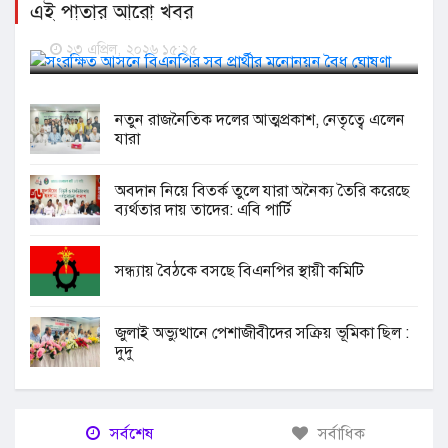
এই পাতার আরো খবর
সংরক্ষিত আসনে বিএনপির সব প্রার্থীর মনোনয়ন বৈধ ঘোষণা
২৩ এপ্রিল, ২০২৬ ১৫:২৫
নতুন রাজনৈতিক দলের আত্মপ্রকাশ, নেতৃত্বে এলেন
যারা
অবদান নিয়ে বিতর্ক তুলে যারা অনৈক্য তৈরি করেছে
ব্যর্থতার দায় তাদের: এবি পার্টি
সন্ধ্যায় বৈঠকে বসছে বিএনপির স্থায়ী কমিটি
জুলাই অভ্যুত্থানে পেশাজীবীদের সক্রিয় ভূমিকা ছিল :
দুদু
সর্বশেষ
সর্বাধিক