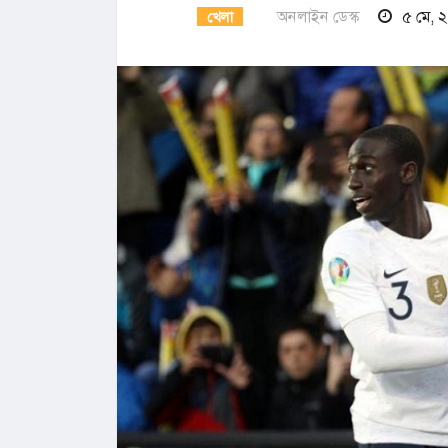
অনলাইন ডেস্ক
৫ মে, 
খেলা