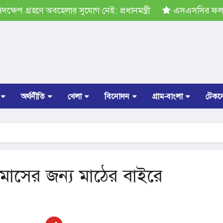
েপ গ্রহণে অবহেলার সুযোগ নেই: প্রধানমন্ত্রী
এসএসসির ফল প্র
অর্থনীতি
খেলা
বিনোদন
গ্রাম-বাংলা
টেকন
চ মাসের জন্য মাঠের বাইরে