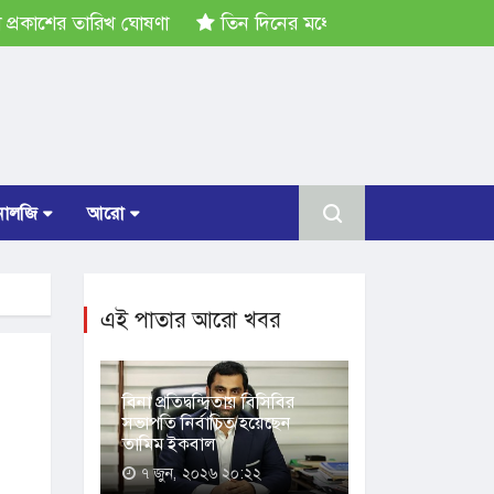
কাশের তারিখ ঘোষণা
তিন দিনের মধ্যে গ্যাস সরবরাহ স্বাভাবিক হব
োলজি
আরো
এই পাতার আরো খবর
বিনা প্রতিদ্বন্দ্বিতায় বিসিবির
সভাপতি নির্বাচিত হয়েছেন
তামিম ইকবাল
৭ জুন, ২০২৬ ২০:২২