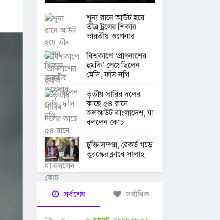
শূন্য রানে আউট হয়ে
তীব্র ট্রলের শিকার
ভারতীয় ওপেনার
বিশ্বকাপে ‘প্রাণনাশের
হুমকি’ পেয়েছিলেন
মেসি, ফাঁস নথি
তৃতীয় সারির দলের
কাছে ৫৪ রানে
অলআউট বাংলাদেশ, যা
বললেন কোচ
চুক্তি সম্পন্ন, রেকর্ড গড়ে
তুরস্কের ক্লাবে সালাহ
সর্বশেষ
সর্বাধিক
৮ আগস্ট, ২০২৬ ১৮:০৬