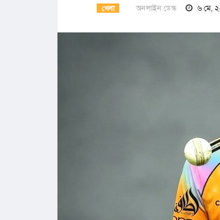
অনলাইন ডেস্ক
৬ মে, 
খেলা