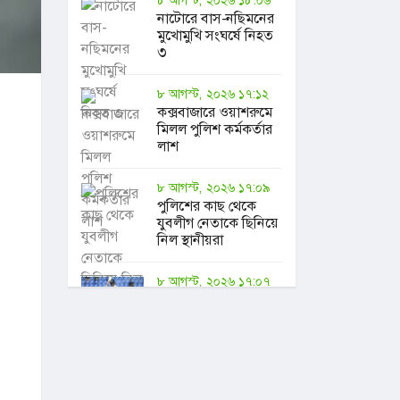
নাটোরে বাস-নছিমনের
মুখোমুখি সংঘর্ষে নিহত
৩
৮ আগস্ট, ২০২৬ ১৭:১২
কক্সবাজারে ওয়াশরুমে
মিলল পুলিশ কর্মকর্তার
লাশ
৮ আগস্ট, ২০২৬ ১৭:০৯
পুলিশের কাছ থেকে
যুবলীগ নেতাকে ছিনিয়ে
নিল স্থানীয়রা
৮ আগস্ট, ২০২৬ ১৭:০৭
শূন্য রানে আউট হয়ে
তীব্র ট্রলের শিকার
ভারতীয় ওপেনার
৮ আগস্ট, ২০২৬ ১৭:০৫
ইউএসটিসির শিক্ষককে