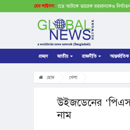
প্রধানমন্ত্রী
জেআইসিতে আটকে তারেক রহমানকেও নির্যাতন করা
হেড লাইনস:
প্রচ্ছদ
জাতীয়
রাজনীতি
আন্তর্জাতিক
হোম
খেলা
উইজডেনের ‘পিএস
নাম