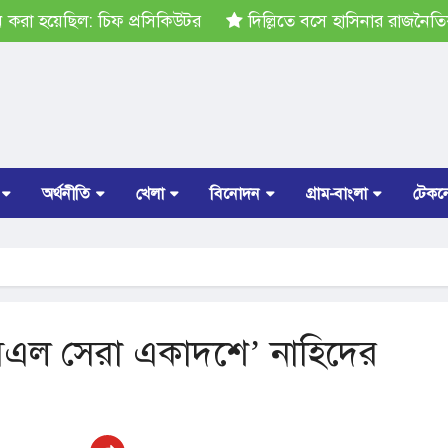
 হয়েছিল: চিফ প্রসিকিউটর
দিল্লিতে বসে হাসিনার রাজনৈতিক তৎপরতা
অর্থনীতি
খেলা
বিনোদন
গ্রাম-বাংলা
টেকন
এল সেরা একাদশে’ নাহিদের