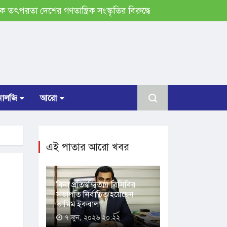
 দেশের গণতান্ত্রিক সংস্কৃতির বিরুদ্ধে, এই দায় ভারত এড়াতে পারে না: 
োলজি
আরো
এই পাতার আরো খবর
বিনা প্রতিদ্বন্দ্বিতায় বিসিবির
সভাপতি নির্বাচিত হয়েছেন
তামিম ইকবাল
৭ জুন, ২০২৬ ২০:২২