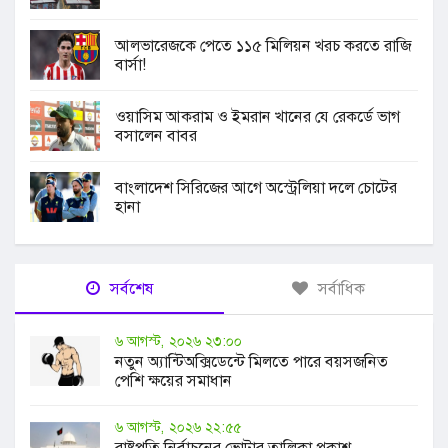
আলভারেজকে পেতে ১১৫ মিলিয়ন খরচ করতে রাজি
বার্সা!
ওয়াসিম আকরাম ও ইমরান খানের যে রেকর্ডে ভাগ
বসালেন বাবর
বাংলাদেশ সিরিজের আগে অস্ট্রেলিয়া দলে চোটের
হানা
সর্বশেষ
সর্বাধিক
৬ আগস্ট, ২০২৬ ২৩:০০
নতুন অ্যান্টিঅক্সিডেন্টে মিলতে পারে বয়সজনিত
পেশি ক্ষয়ের সমাধান
৬ আগস্ট, ২০২৬ ২২:৫৫
রাষ্ট্রপতি নির্বাচনের ভোটার তালিকা প্রকাশ