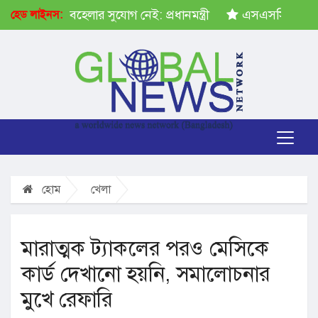
ষেপ গ্রহণে অবহেলার সুযোগ নেই: প্রধানমন্ত্রী
এসএসসির ফল প্
হেড লাইনস:
হোম
খেলা
মারাত্মক ট্যাকলের পরও মেসিকে
কার্ড দেখানো হয়নি, সমালোচনার
মুখে রেফারি