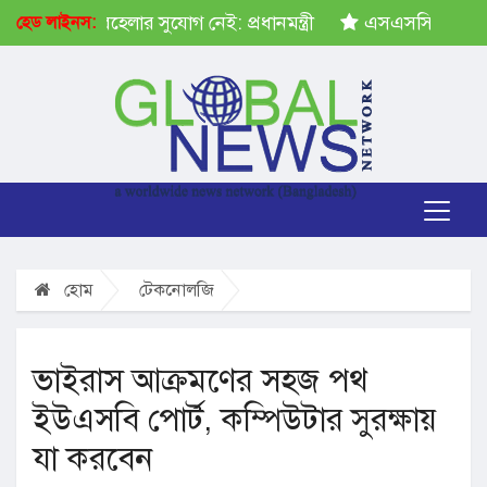
েপ গ্রহণে অবহেলার সুযোগ নেই: প্রধানমন্ত্রী
এসএসসির ফল প্র
হেড লাইনস:
হোম
টেকনোলজি
ভাইরাস আক্রমণের সহজ পথ
ইউএসবি পোর্ট, কম্পিউটার সুরক্ষায়
যা করবেন