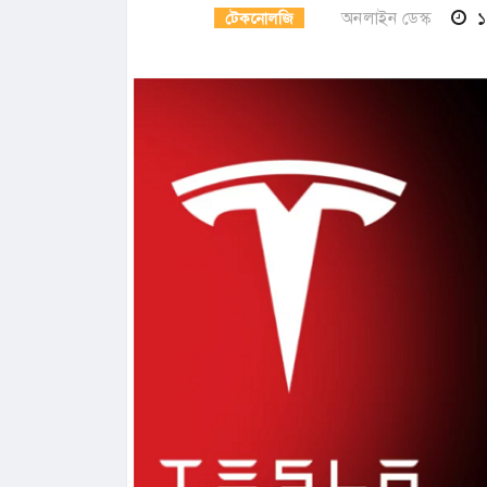
অনলাইন ডেস্ক
১
টেকনোলজি