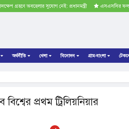
েপ গ্রহণে অবহেলার সুযোগ নেই: প্রধানমন্ত্রী
এসএসসির ফল প্র
অর্থনীতি
খেলা
বিনোদন
গ্রাম-বাংলা
টেকন
ে বিশ্বের প্রথম ট্রিলিয়নিয়ার