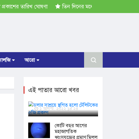
কাশের তারিখ ঘোষণা
তিন দিনের মধ্যে গ্যাস সরবরাহ স্বাভাবিক হব
োলজি
আরো
এই পাতার আরো খবর
ডলার সাশ্রয়ে স্থগিত হলো
টেলিটকের ৫জি প্রকল্প
২ আগস্ট, ২০২২ ১৪:২৪
কোটি বছর আগের
মহাজাগতিক
ধ্বংসযজ্ঞের প্রমাণ মিলল