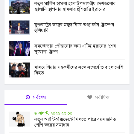
নতুন মার্কিন হামলা হলে উপসাগরীয় দেশগুলোর
জ্বালানি স্থাপনায় হামলার হুঁশিয়ারি ইরানের
যুক্তরাষ্ট্রের অস্ত্রের মজুদ নিয়ে তথ্য ফাঁস, ট্রাম্পের
হুঁশিয়ারি
সমঝোতায় পৌঁছানোর জন্য এটিই ইরানের ‘শেষ
সুযোগ’: ট্রাম্প
মালয়েশিয়ায় সহকর্মীদের সঙ্গে সংঘর্ষে ৩ বাংলাদেশি
নিহত
সর্বশেষ
সর্বাধিক
৬ আগস্ট, ২০২৬ ২৩:০০
নতুন অ্যান্টিঅক্সিডেন্টে মিলতে পারে বয়সজনিত
পেশি ক্ষয়ের সমাধান