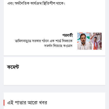
এবং অর্থনৈতিক কার্যক্রম স্থিতিশীল থাকে।
পরবর্তী
তামিলনাড়ুতে সরকার গঠনে এক শর্তে বিজয়কে
সমর্থন দিয়েছে কংগ্রেস
কমেন্ট
এই পাতার আরো খবর
কালান্দিয়া শরণার্থী শিবিরে ইসরাইলি অভিযানে গ্রেফতার ৬০